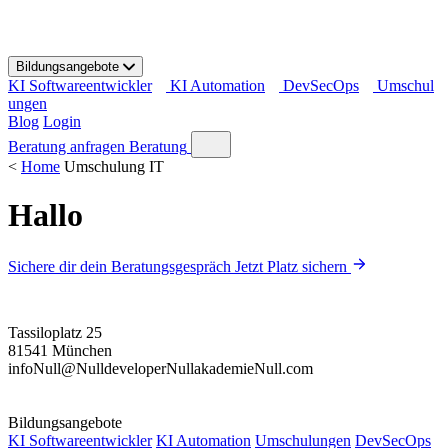
S
k
i
Bildungsangebote
p
KI Softwareentwickler
KI Automation
DevSecOps
Umschul
t
ungen
o
Blog
Login
c
o
Beratung anfragen
Beratung
n
<
Home
Umschulung IT
t
e
Hallo
n
t
Sichere dir dein Beratungsgespräch
Jetzt Platz sichern
Tassiloplatz 25
81541 München
info
Null
@
Null
developer
Null
akademie
Null
.com
Bildungsangebote
KI Softwareentwickler
KI Automation
Umschulungen
DevSecOps