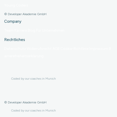
Young Coders
©
Developer Akademie GmbH
Company
Team
Karriere
Blog
Für Unternehmen
Rechtliches
Datenschutz
Widerrufsrecht
AGB
Cookie-Richtlinie
Impressum
B
arrierefreiheitserklärung
Coded by our coaches in Munich
©
Developer Akademie GmbH
Coded by our coaches in Munich