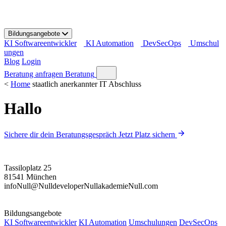
S
k
i
Bildungsangebote
p
KI Softwareentwickler
KI Automation
DevSecOps
Umschul
t
ungen
o
Blog
Login
c
o
Beratung anfragen
Beratung
n
<
Home
staatlich anerkannter IT Abschluss
t
e
Hallo
n
t
Sichere dir dein Beratungsgespräch
Jetzt Platz sichern
Tassiloplatz 25
81541 München
info
Null
@
Null
developer
Null
akademie
Null
.com
Bildungsangebote
KI Softwareentwickler
KI Automation
Umschulungen
DevSecOps