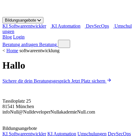
S
k
i
Bildungsangebote
p
KI Softwareentwickler
KI Automation
DevSecOps
Umschul
t
ungen
o
Blog
Login
c
o
Beratung anfragen
Beratung
n
<
Home
softwareentwicklung
t
e
Hallo
n
t
Sichere dir dein Beratungsgespräch
Jetzt Platz sichern
Tassiloplatz 25
81541 München
info
Null
@
Null
developer
Null
akademie
Null
.com
Bildungsangebote
KI Softwareentwickler
KI Automation
Umschulungen
DevSecOps