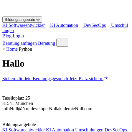
S
k
i
Bildungsangebote
p
KI Softwareentwickler
KI Automation
DevSecOps
Umschul
t
ungen
o
Blog
Login
c
o
Beratung anfragen
Beratung
n
<
Home
Python
t
e
Hallo
n
t
Sichere dir dein Beratungsgespräch
Jetzt Platz sichern
Tassiloplatz 25
81541 München
info
Null
@
Null
developer
Null
akademie
Null
.com
Bildungsangebote
KI Softwareentwickler
KI Automation
Umschulungen
DevSecOps