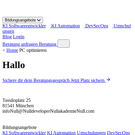
S
k
i
Bildungsangebote
p
KI Softwareentwickler
KI Automation
DevSecOps
Umschul
t
ungen
o
Blog
Login
c
o
Beratung anfragen
Beratung
n
<
Home
PC optimieren
t
e
Hallo
n
t
Sichere dir dein Beratungsgespräch
Jetzt Platz sichern
Tassiloplatz 25
81541 München
info
Null
@
Null
developer
Null
akademie
Null
.com
Bildungsangebote
KI Softwareentwickler
KI Automation
Umschulungen
DevSecOps