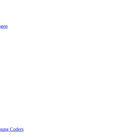
ngen
oung Coders