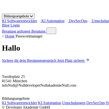
S
k
i
Bildungsangebote
p
KI Softwareentwickler
KI Automation
DevSecOps
Umschulu
t
Blog
Login
o
c
Beratung anfragen
Beratung
o
<
Home
Passwortmanager
n
t
Hallo
e
n
t
Sichere dir dein Beratungsgespräch
Jetzt Platz sichern
Tassiloplatz 25
81541 München
info
Null
@
Null
developer
Null
akademie
Null
.com
Bildungsangebote
KI Softwareentwickler
KI Automation
Umschulungen
DevSecOps
Y
©
Developer Akademie GmbH