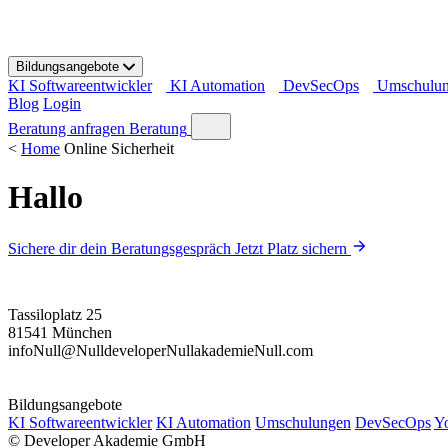
S
k
i
Bildungsangebote
p
KI Softwareentwickler
KI Automation
DevSecOps
Umschulu
t
Blog
Login
o
c
Beratung anfragen
Beratung
o
<
Home
Online Sicherheit
n
t
Hallo
e
n
t
Sichere dir dein Beratungsgespräch
Jetzt Platz sichern
Tassiloplatz 25
81541 München
info
Null
@
Null
developer
Null
akademie
Null
.com
Bildungsangebote
KI Softwareentwickler
KI Automation
Umschulungen
DevSecOps
Y
©
Developer Akademie GmbH