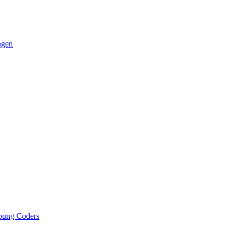
ngen
oung Coders