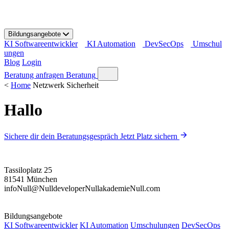
S
k
i
Bildungsangebote
p
KI Softwareentwickler
KI Automation
DevSecOps
Umschul
t
ungen
o
Blog
Login
c
o
Beratung anfragen
Beratung
n
<
Home
Netzwerk Sicherheit
t
e
Hallo
n
t
Sichere dir dein Beratungsgespräch
Jetzt Platz sichern
Tassiloplatz 25
81541 München
info
Null
@
Null
developer
Null
akademie
Null
.com
Bildungsangebote
KI Softwareentwickler
KI Automation
Umschulungen
DevSecOps