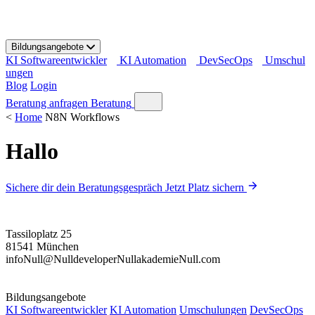
S
k
i
Bildungsangebote
p
KI Softwareentwickler
KI Automation
DevSecOps
Umschul
t
ungen
o
Blog
Login
c
o
Beratung anfragen
Beratung
n
<
Home
N8N Workflows
t
e
Hallo
n
t
Sichere dir dein Beratungsgespräch
Jetzt Platz sichern
Tassiloplatz 25
81541 München
info
Null
@
Null
developer
Null
akademie
Null
.com
Bildungsangebote
KI Softwareentwickler
KI Automation
Umschulungen
DevSecOps