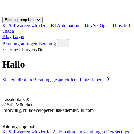
S
k
i
Bildungsangebote
p
KI Softwareentwickler
KI Automation
DevSecOps
Umschul
t
ungen
o
Blog
Login
c
o
Beratung anfragen
Beratung
n
<
Home
Linux erklärt
t
e
Hallo
n
t
Sichere dir dein Beratungsgespräch
Jetzt Platz sichern
Tassiloplatz 25
81541 München
info
Null
@
Null
developer
Null
akademie
Null
.com
Bildungsangebote
KI Softwareentwickler
KI Automation
Umschulungen
DevSecOps