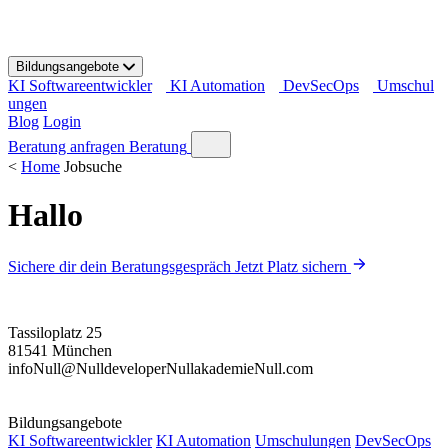
S
k
i
Bildungsangebote
p
KI Softwareentwickler
KI Automation
DevSecOps
Umschul
t
ungen
o
Blog
Login
c
o
Beratung anfragen
Beratung
n
<
Home
Jobsuche
t
e
Hallo
n
t
Sichere dir dein Beratungsgespräch
Jetzt Platz sichern
Tassiloplatz 25
81541 München
info
Null
@
Null
developer
Null
akademie
Null
.com
Bildungsangebote
KI Softwareentwickler
KI Automation
Umschulungen
DevSecOps