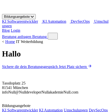
S
k
i
Bildungsangebote
p
KI Softwareentwickler
KI Automation
DevSecOps
Umschul
t
ungen
o
Blog
Login
c
o
Beratung anfragen
Beratung
n
<
Home
IT Weiterbildung
t
e
Hallo
n
t
Sichere dir dein Beratungsgespräch
Jetzt Platz sichern
Tassiloplatz 25
81541 München
info
Null
@
Null
developer
Null
akademie
Null
.com
Bildungsangebote
KI Softwareentwickler
KI Automation
Umschulungen
DevSecOps