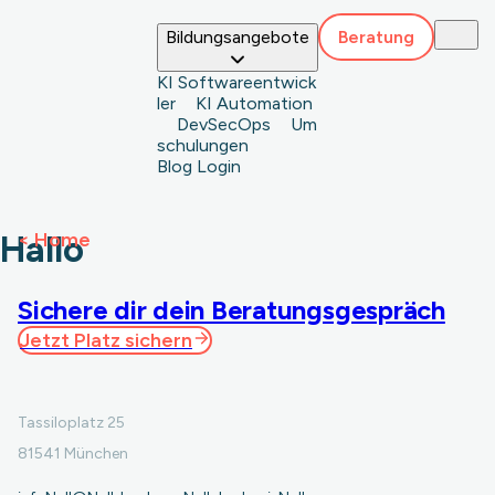
S
k
Bildungsangebote
Beratung
i
p
KI Softwareentwick
t
ler
KI Automation
o
DevSecOps
Um
c
schulungen
o
Blog
Login
n
t
e
<
Home
Hallo
n
t
Sichere dir dein Beratungsgespräch
Jetzt Platz sichern
Tassiloplatz 25
81541 München