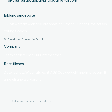
info
Null
@
Null
developer
Null
akademie
Null
.com
Bildungsangebote
KI Softwareentwickler
KI Automation
Umschulungen
DevSecOps
Young Coders
©
Developer Akademie GmbH
Company
Team
Karriere
Blog
Für Unternehmen
Rechtliches
Datenschutz
Widerrufsrecht
AGB
Cookie-Richtlinie
Impressum
B
arrierefreiheitserklärung
Coded by our coaches in Munich