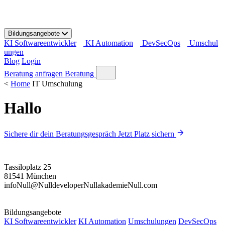
S
k
i
Bildungsangebote
p
KI Softwareentwickler
KI Automation
DevSecOps
Umschul
t
ungen
o
Blog
Login
c
o
Beratung anfragen
Beratung
n
<
Home
IT Umschulung
t
e
Hallo
n
t
Sichere dir dein Beratungsgespräch
Jetzt Platz sichern
Tassiloplatz 25
81541 München
info
Null
@
Null
developer
Null
akademie
Null
.com
Bildungsangebote
KI Softwareentwickler
KI Automation
Umschulungen
DevSecOps