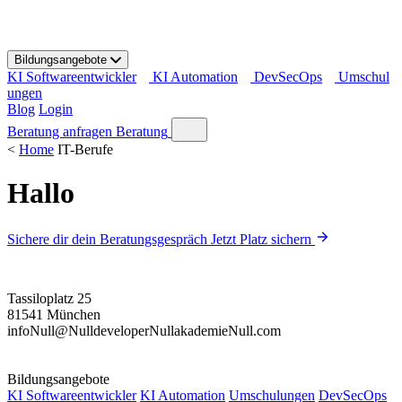
S
k
i
Bildungsangebote
p
KI Softwareentwickler
KI Automation
DevSecOps
Umschul
t
ungen
o
Blog
Login
c
o
Beratung anfragen
Beratung
n
<
Home
IT-Berufe
t
e
Hallo
n
t
Sichere dir dein Beratungsgespräch
Jetzt Platz sichern
Tassiloplatz 25
81541 München
info
Null
@
Null
developer
Null
akademie
Null
.com
Bildungsangebote
KI Softwareentwickler
KI Automation
Umschulungen
DevSecOps