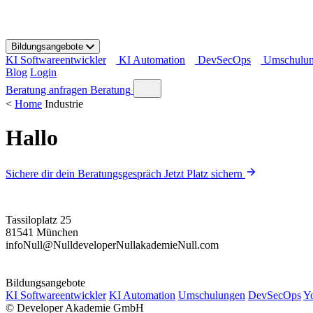
S
k
i
Bildungsangebote
p
KI Softwareentwickler
KI Automation
DevSecOps
Umschulu
t
Blog
Login
o
c
Beratung anfragen
Beratung
o
<
Home
Industrie
n
t
Hallo
e
n
t
Sichere dir dein Beratungsgespräch
Jetzt Platz sichern
Tassiloplatz 25
81541 München
info
Null
@
Null
developer
Null
akademie
Null
.com
Bildungsangebote
KI Softwareentwickler
KI Automation
Umschulungen
DevSecOps
Y
©
Developer Akademie GmbH