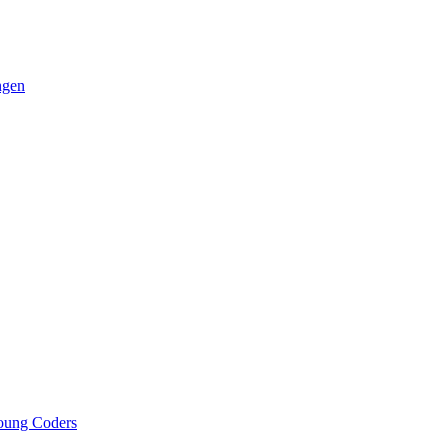
ngen
oung Coders