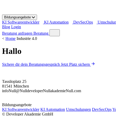
S
k
i
Bildungsangebote
p
KI Softwareentwickler
KI Automation
DevSecOps
Umschulu
t
Blog
Login
o
c
Beratung anfragen
Beratung
o
<
Home
Industrie 4.0
n
t
Hallo
e
n
t
Sichere dir dein Beratungsgespräch
Jetzt Platz sichern
Tassiloplatz 25
81541 München
info
Null
@
Null
developer
Null
akademie
Null
.com
Bildungsangebote
KI Softwareentwickler
KI Automation
Umschulungen
DevSecOps
Y
©
Developer Akademie GmbH