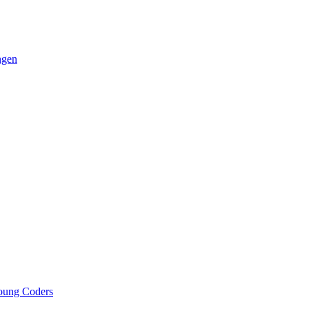
ngen
oung Coders