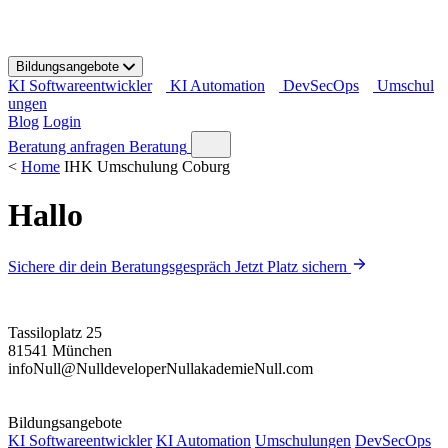
S
k
i
Bildungsangebote
p
KI Softwareentwickler
KI Automation
DevSecOps
Umschul
t
ungen
o
Blog
Login
c
o
Beratung anfragen
Beratung
n
<
Home
IHK Umschulung Coburg
t
e
Hallo
n
t
Sichere dir dein Beratungsgespräch
Jetzt Platz sichern
Tassiloplatz 25
81541 München
info
Null
@
Null
developer
Null
akademie
Null
.com
Bildungsangebote
KI Softwareentwickler
KI Automation
Umschulungen
DevSecOps