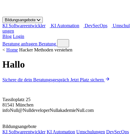
S
k
i
Bildungsangebote
p
KI Softwareentwickler
KI Automation
DevSecOps
Umschul
t
ungen
o
Blog
Login
c
o
Beratung anfragen
Beratung
n
<
Home
Hacker Methoden verstehen
t
e
Hallo
n
t
Sichere dir dein Beratungsgespräch
Jetzt Platz sichern
Tassiloplatz 25
81541 München
info
Null
@
Null
developer
Null
akademie
Null
.com
Bildungsangebote
KI Softwareentwickler
KI Automation
Umschulungen
DevSecOps