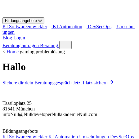
S
k
i
Bildungsangebote
p
KI Softwareentwickler
KI Automation
DevSecOps
Umschul
t
ungen
o
Blog
Login
c
o
Beratung anfragen
Beratung
n
<
Home
gaming problemlösung
t
e
Hallo
n
t
Sichere dir dein Beratungsgespräch
Jetzt Platz sichern
Tassiloplatz 25
81541 München
info
Null
@
Null
developer
Null
akademie
Null
.com
Bildungsangebote
KI Softwareentwickler
KI Automation
Umschulungen
DevSecOps