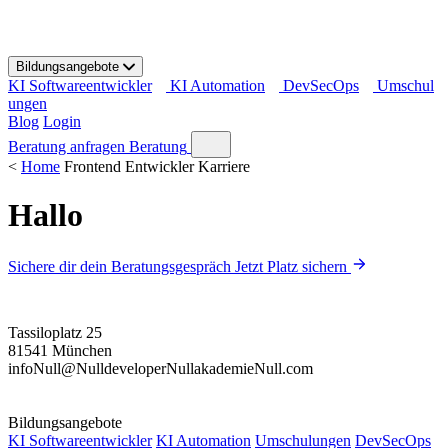
S
k
i
Bildungsangebote
p
KI Softwareentwickler
KI Automation
DevSecOps
Umschul
t
ungen
o
Blog
Login
c
o
Beratung anfragen
Beratung
n
<
Home
Frontend Entwickler Karriere
t
e
Hallo
n
t
Sichere dir dein Beratungsgespräch
Jetzt Platz sichern
Tassiloplatz 25
81541 München
info
Null
@
Null
developer
Null
akademie
Null
.com
Bildungsangebote
KI Softwareentwickler
KI Automation
Umschulungen
DevSecOps