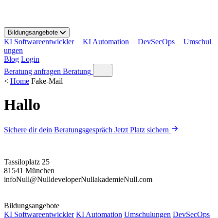
S
k
i
Bildungsangebote
p
KI Softwareentwickler
KI Automation
DevSecOps
Umschul
t
ungen
o
Blog
Login
c
o
Beratung anfragen
Beratung
n
<
Home
Fake-Mail
t
e
Hallo
n
t
Sichere dir dein Beratungsgespräch
Jetzt Platz sichern
Tassiloplatz 25
81541 München
info
Null
@
Null
developer
Null
akademie
Null
.com
Bildungsangebote
KI Softwareentwickler
KI Automation
Umschulungen
DevSecOps