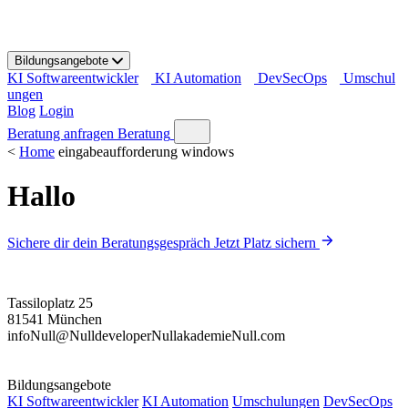
S
k
i
Bildungsangebote
p
KI Softwareentwickler
KI Automation
DevSecOps
Umschul
t
ungen
o
Blog
Login
c
o
Beratung anfragen
Beratung
n
<
Home
eingabeaufforderung windows
t
e
Hallo
n
t
Sichere dir dein Beratungsgespräch
Jetzt Platz sichern
Tassiloplatz 25
81541 München
info
Null
@
Null
developer
Null
akademie
Null
.com
Bildungsangebote
KI Softwareentwickler
KI Automation
Umschulungen
DevSecOps