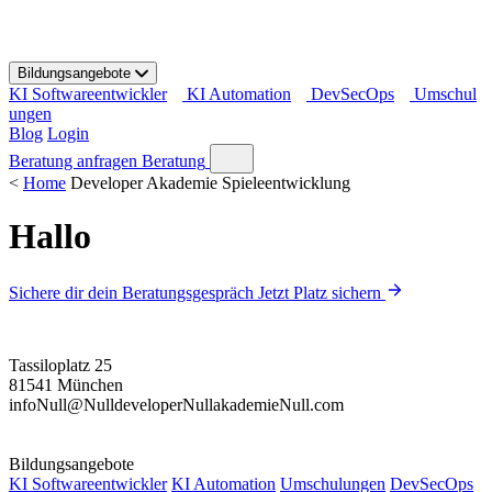
S
k
i
Bildungsangebote
p
KI Softwareentwickler
KI Automation
DevSecOps
Umschul
t
ungen
o
Blog
Login
c
o
Beratung anfragen
Beratung
n
<
Home
Developer Akademie Spieleentwicklung
t
e
Hallo
n
t
Sichere dir dein Beratungsgespräch
Jetzt Platz sichern
Tassiloplatz 25
81541 München
info
Null
@
Null
developer
Null
akademie
Null
.com
Bildungsangebote
KI Softwareentwickler
KI Automation
Umschulungen
DevSecOps