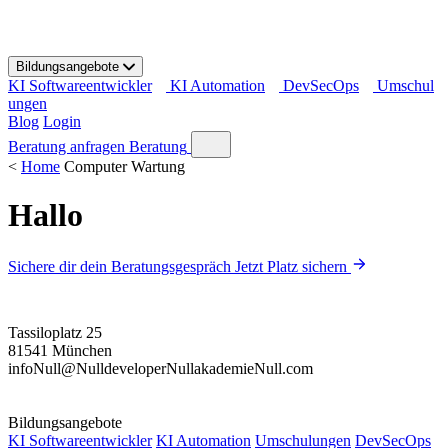
S
k
i
Bildungsangebote
p
KI Softwareentwickler
KI Automation
DevSecOps
Umschul
t
ungen
o
Blog
Login
c
o
Beratung anfragen
Beratung
n
<
Home
Computer Wartung
t
e
Hallo
n
t
Sichere dir dein Beratungsgespräch
Jetzt Platz sichern
Tassiloplatz 25
81541 München
info
Null
@
Null
developer
Null
akademie
Null
.com
Bildungsangebote
KI Softwareentwickler
KI Automation
Umschulungen
DevSecOps