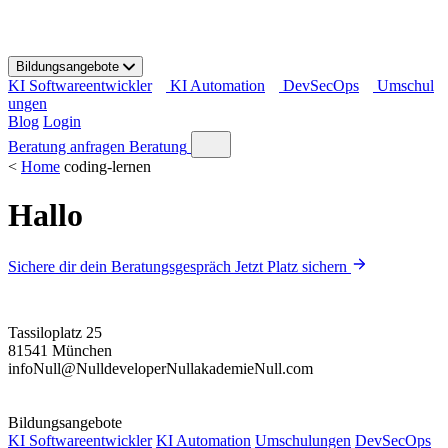
S
k
i
Bildungsangebote
p
KI Softwareentwickler
KI Automation
DevSecOps
Umschul
t
ungen
o
Blog
Login
c
o
Beratung anfragen
Beratung
n
<
Home
coding-lernen
t
e
Hallo
n
t
Sichere dir dein Beratungsgespräch
Jetzt Platz sichern
Tassiloplatz 25
81541 München
info
Null
@
Null
developer
Null
akademie
Null
.com
Bildungsangebote
KI Softwareentwickler
KI Automation
Umschulungen
DevSecOps