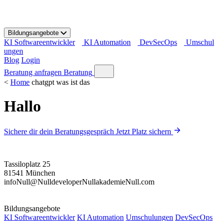
S
k
i
Bildungsangebote
p
KI Softwareentwickler
KI Automation
DevSecOps
Umschul
t
ungen
o
Blog
Login
c
o
Beratung anfragen
Beratung
n
<
Home
chatgpt was ist das
t
e
Hallo
n
t
Sichere dir dein Beratungsgespräch
Jetzt Platz sichern
Tassiloplatz 25
81541 München
info
Null
@
Null
developer
Null
akademie
Null
.com
Bildungsangebote
KI Softwareentwickler
KI Automation
Umschulungen
DevSecOps