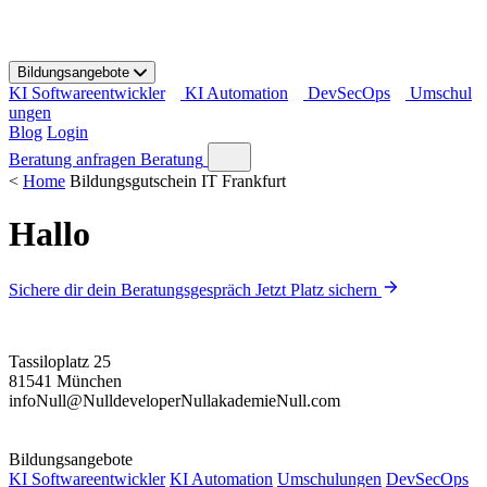
S
k
i
Bildungsangebote
p
KI Softwareentwickler
KI Automation
DevSecOps
Umschul
t
ungen
o
Blog
Login
c
o
Beratung anfragen
Beratung
n
<
Home
Bildungsgutschein IT Frankfurt
t
e
Hallo
n
t
Sichere dir dein Beratungsgespräch
Jetzt Platz sichern
Tassiloplatz 25
81541 München
info
Null
@
Null
developer
Null
akademie
Null
.com
Bildungsangebote
KI Softwareentwickler
KI Automation
Umschulungen
DevSecOps