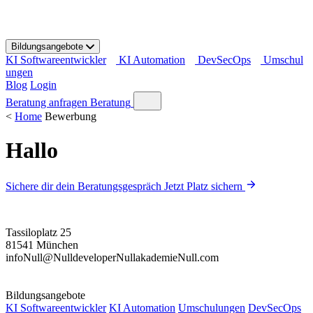
S
k
i
Bildungsangebote
p
KI Softwareentwickler
KI Automation
DevSecOps
Umschul
t
ungen
o
Blog
Login
c
o
Beratung anfragen
Beratung
n
<
Home
Bewerbung
t
e
Hallo
n
t
Sichere dir dein Beratungsgespräch
Jetzt Platz sichern
Tassiloplatz 25
81541 München
info
Null
@
Null
developer
Null
akademie
Null
.com
Bildungsangebote
KI Softwareentwickler
KI Automation
Umschulungen
DevSecOps