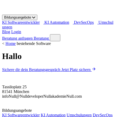
S
k
i
Bildungsangebote
p
KI Softwareentwickler
KI Automation
DevSecOps
Umschul
t
ungen
o
Blog
Login
c
o
Beratung anfragen
Beratung
n
<
Home
bestehende Software
t
e
Hallo
n
t
Sichere dir dein Beratungsgespräch
Jetzt Platz sichern
Tassiloplatz 25
81541 München
info
Null
@
Null
developer
Null
akademie
Null
.com
Bildungsangebote
KI Softwareentwickler
KI Automation
Umschulungen
DevSecOps