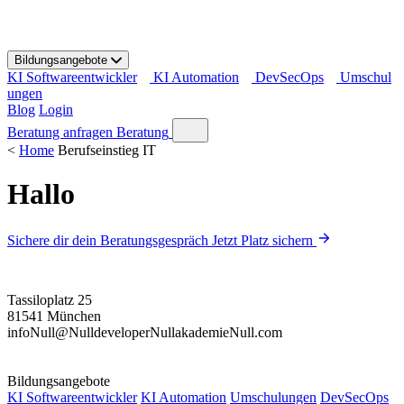
S
k
i
Bildungsangebote
p
KI Softwareentwickler
KI Automation
DevSecOps
Umschul
t
ungen
o
Blog
Login
c
o
Beratung anfragen
Beratung
n
<
Home
Berufseinstieg IT
t
e
Hallo
n
t
Sichere dir dein Beratungsgespräch
Jetzt Platz sichern
Tassiloplatz 25
81541 München
info
Null
@
Null
developer
Null
akademie
Null
.com
Bildungsangebote
KI Softwareentwickler
KI Automation
Umschulungen
DevSecOps