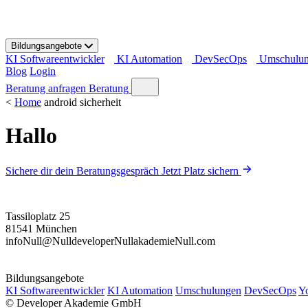
S
k
i
Bildungsangebote
p
KI Softwareentwickler
KI Automation
DevSecOps
Umschulu
t
Blog
Login
o
c
Beratung anfragen
Beratung
o
<
Home
android sicherheit
n
t
Hallo
e
n
t
Sichere dir dein Beratungsgespräch
Jetzt Platz sichern
Tassiloplatz 25
81541 München
info
Null
@
Null
developer
Null
akademie
Null
.com
Bildungsangebote
KI Softwareentwickler
KI Automation
Umschulungen
DevSecOps
Y
©
Developer Akademie GmbH