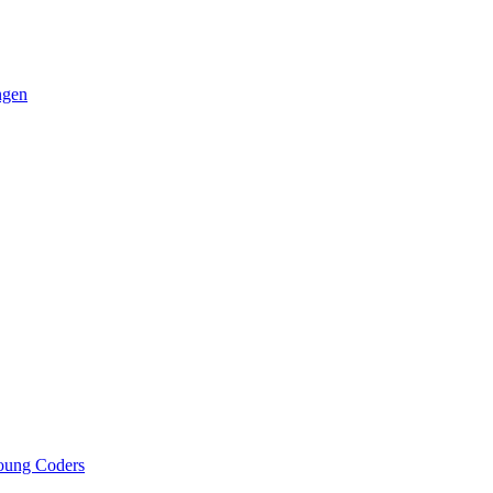
ngen
oung Coders