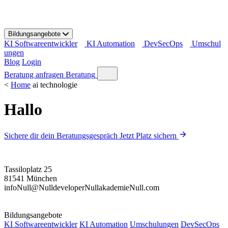
S
k
i
Bildungsangebote
p
KI Softwareentwickler
KI Automation
DevSecOps
Umschul
t
ungen
o
Blog
Login
c
o
Beratung anfragen
Beratung
n
<
Home
ai technologie
t
e
Hallo
n
t
Sichere dir dein Beratungsgespräch
Jetzt Platz sichern
Tassiloplatz 25
81541 München
info
Null
@
Null
developer
Null
akademie
Null
.com
Bildungsangebote
KI Softwareentwickler
KI Automation
Umschulungen
DevSecOps