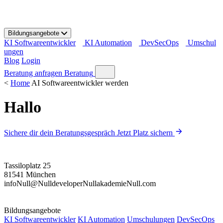
S
k
i
Bildungsangebote
p
KI Softwareentwickler
KI Automation
DevSecOps
Umschul
t
ungen
o
Blog
Login
c
o
Beratung anfragen
Beratung
n
<
Home
AI Softwareentwickler werden
t
e
Hallo
n
t
Sichere dir dein Beratungsgespräch
Jetzt Platz sichern
Tassiloplatz 25
81541 München
info
Null
@
Null
developer
Null
akademie
Null
.com
Bildungsangebote
KI Softwareentwickler
KI Automation
Umschulungen
DevSecOps