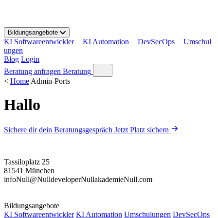
S
k
i
Bildungsangebote
p
KI Softwareentwickler
KI Automation
DevSecOps
Umschul
t
ungen
o
Blog
Login
c
o
Beratung anfragen
Beratung
n
<
Home
Admin-Ports
t
e
Hallo
n
t
Sichere dir dein Beratungsgespräch
Jetzt Platz sichern
Tassiloplatz 25
81541 München
info
Null
@
Null
developer
Null
akademie
Null
.com
Bildungsangebote
KI Softwareentwickler
KI Automation
Umschulungen
DevSecOps