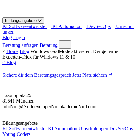
S
k
i
Bildungsangebote
p
KI Softwareentwickler
KI Automation
DevSecOps
Umschul
t
ungen
o
Blog
Login
c
o
Beratung anfragen
Beratung
n
<
Home
Blog
Windows GodMode aktivieren: Der geheime
t
Experten-Trick für Windows 11 & 10
e
< Blog
n
t
Sichere dir dein Beratungsgespräch
Jetzt Platz sichern
Tassiloplatz 25
81541 München
info
Null
@
Null
developer
Null
akademie
Null
.com
Bildungsangebote
KI Softwareentwickler
KI Automation
Umschulungen
DevSecOps
Young Coders