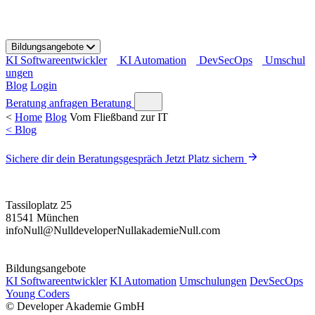
S
k
i
Bildungsangebote
p
KI Softwareentwickler
KI Automation
DevSecOps
Umschul
t
ungen
o
Blog
Login
c
o
Beratung anfragen
Beratung
n
<
Home
Blog
Vom Fließband zur IT
t
< Blog
e
n
Sichere dir dein Beratungsgespräch
Jetzt Platz sichern
t
Tassiloplatz 25
81541 München
info
Null
@
Null
developer
Null
akademie
Null
.com
Bildungsangebote
KI Softwareentwickler
KI Automation
Umschulungen
DevSecOps
Young Coders
©
Developer Akademie GmbH