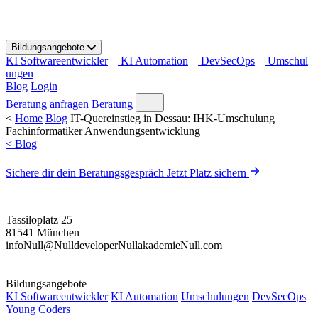
S
k
i
Bildungsangebote
p
KI Softwareentwickler
KI Automation
DevSecOps
Umschul
t
ungen
o
Blog
Login
c
o
Beratung anfragen
Beratung
n
<
Home
Blog
IT-Quereinstieg in Dessau: IHK-Umschulung
t
Fachinformatiker Anwendungsentwicklung
e
< Blog
n
t
Sichere dir dein Beratungsgespräch
Jetzt Platz sichern
Tassiloplatz 25
81541 München
info
Null
@
Null
developer
Null
akademie
Null
.com
Bildungsangebote
KI Softwareentwickler
KI Automation
Umschulungen
DevSecOps
Young Coders