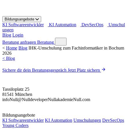
S
k
i
Bildungsangebote
p
KI Softwareentwickler
KI Automation
DevSecOps
Umschul
t
ungen
o
Blog
Login
c
o
Beratung anfragen
Beratung
n
<
Home
Blog
IHK-Umschulung zum Fachinformatiker in Bochum
t
2026
e
< Blog
n
t
Sichere dir dein Beratungsgespräch
Jetzt Platz sichern
Tassiloplatz 25
81541 München
info
Null
@
Null
developer
Null
akademie
Null
.com
Bildungsangebote
KI Softwareentwickler
KI Automation
Umschulungen
DevSecOps
Young Coders