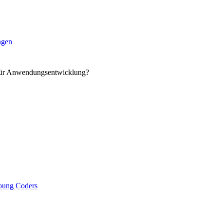
ngen
für Anwendungsentwicklung?
oung Coders