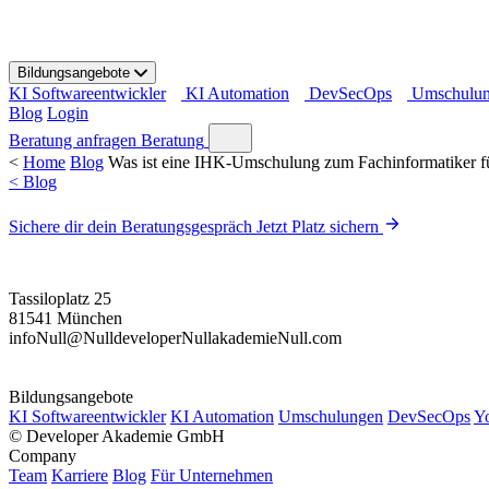
S
k
i
Bildungsangebote
p
KI Softwareentwickler
KI Automation
DevSecOps
Umschulu
t
Blog
Login
o
c
Beratung anfragen
Beratung
o
<
Home
Blog
Was ist eine IHK-Umschulung zum Fachinformatiker 
n
< Blog
t
e
Sichere dir dein Beratungsgespräch
Jetzt Platz sichern
n
t
Tassiloplatz 25
81541 München
info
Null
@
Null
developer
Null
akademie
Null
.com
Bildungsangebote
KI Softwareentwickler
KI Automation
Umschulungen
DevSecOps
Y
©
Developer Akademie GmbH
Company
Team
Karriere
Blog
Für Unternehmen