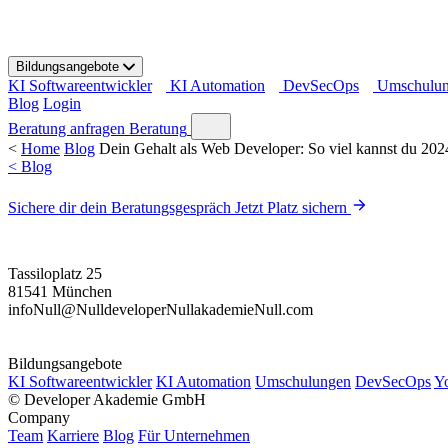
S
k
i
Bildungsangebote
p
KI Softwareentwickler
KI Automation
DevSecOps
Umschulu
t
Blog
Login
o
c
Beratung anfragen
Beratung
o
<
Home
Blog
Dein Gehalt als Web Developer: So viel kannst du 202
n
< Blog
t
e
Sichere dir dein Beratungsgespräch
Jetzt Platz sichern
n
t
Tassiloplatz 25
81541 München
info
Null
@
Null
developer
Null
akademie
Null
.com
Bildungsangebote
KI Softwareentwickler
KI Automation
Umschulungen
DevSecOps
Y
©
Developer Akademie GmbH
Company
Team
Karriere
Blog
Für Unternehmen