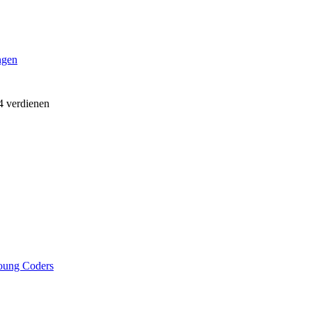
ngen
4 verdienen
oung Coders