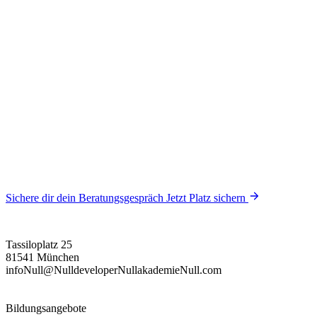
Sichere dir dein Beratungsgespräch
Jetzt Platz sichern
Tassiloplatz 25
81541 München
info
Null
@
Null
developer
Null
akademie
Null
.com
Bildungsangebote