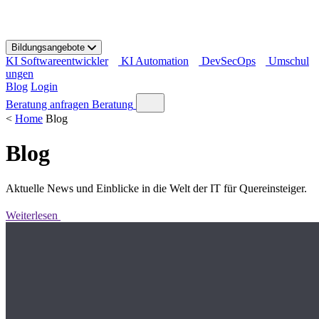
S
k
i
Bildungsangebote
p
KI Softwareentwickler
KI Automation
DevSecOps
Umschul
t
ungen
o
Blog
Login
c
o
Beratung anfragen
Beratung
n
<
Home
Blog
t
e
Blog
n
t
Aktuelle News und Einblicke in die Welt der IT für Quereinsteiger.
Weiterlesen