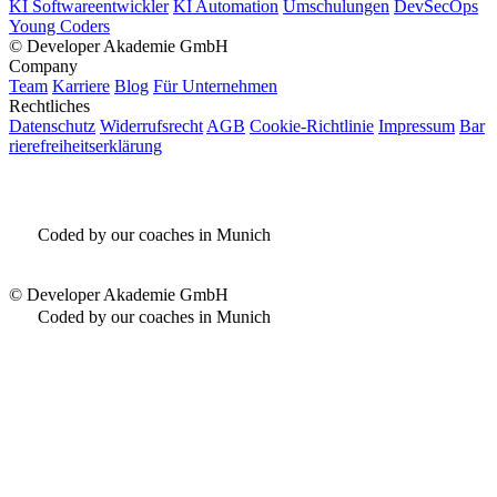
KI Softwareentwickler
KI Automation
Umschulungen
DevSecOps
Young Coders
©
Developer Akademie GmbH
Company
Team
Karriere
Blog
Für Unternehmen
Rechtliches
Datenschutz
Widerrufsrecht
AGB
Cookie-Richtlinie
Impressum
Bar
rierefreiheitserklärung
Coded by our coaches in Munich
©
Developer Akademie GmbH
Coded by our coaches in Munich